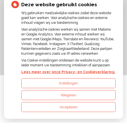
Deze website gebruikt cookies
Wij gebruiken noodzakelijke cookies zodat deze website
goed kan werken. Voor analytische cookies en externe
inhoud vragen wij uw toestemming.
Voor analytische cookies werken wij samen met Matomo
en Google Analytics. Voor externe inhoud werken wij
U heeft geen toestemming gegeven voor
samen met Google (Maps, Translate en Reviews), YouTube,
externe inhoud
die nodig is om dit te zien.
Vimeo, Facebook, Instagram, X (Twitter), Qualizorg,
Cookie-instellingen wijzigen
Patiëntenvertellen en ZorgkaartNederland. Deze partijen
kunnen gegevens zoals uw IP-adres verwerken.
Via Cookie-instellingen onderaan de website kunt u op
ieder moment uw toestemming intrekken of aanpassen.
Lees meer over onze Privacy- en Cookieverklaring.
Instellingen
Uw Zorg Online
|
Beheer
Weigeren
Accepteren
Privacy verklaring
|
Cookie-instellingen
|
Voorwaarden